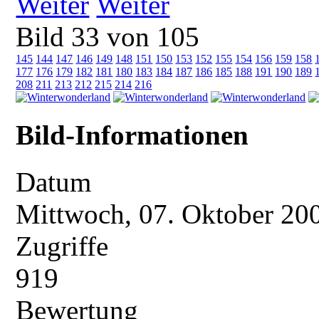
Weiter
Bild 33 von 105
145
144
147
146
149
148
151
150
153
152
155
154
156
159
158
177
176
179
182
181
180
183
184
187
186
185
188
191
190
189
208
211
213
212
215
214
216
Bild-Informationen
Datum
Mittwoch, 07. Oktober 20
Zugriffe
919
Bewertung