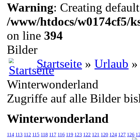
Warning
: Creating defaul
/www/htdocs/w0174cf5/ks
on line
394
Bilder
Startseite
»
Urlaub
Winterwonderland
Zugriffe auf alle Bilder bi
Winterwonderland
114
113
112
115
118
117
116
119
123
122
121
120
124
127
126
1