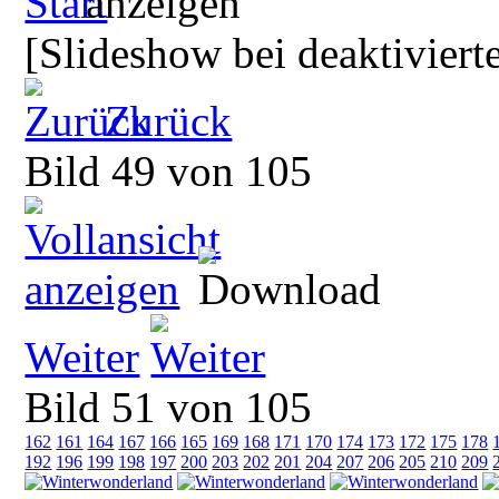
[Slideshow bei deaktiviert
Zurück
Bild 49 von 105
Weiter
Bild 51 von 105
162
161
164
167
166
165
169
168
171
170
174
173
172
175
178
192
196
199
198
197
200
203
202
201
204
207
206
205
210
209