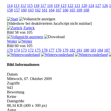
114
113
112
115
118
117
116
119
123
122
121
120
124
127
126
1
158
157
160
163
162
161
164
167
166
165
169
168
[Slideshow bei deaktiviertem JacaScript nicht nutzbar]
Zurück
Bild 58 von 105
Weiter
Bild 60 von 105
170
174
173
172
175
178
177
176
179
182
181
180
183
184
187
Bild-Informationen
Datum
Mittwoch, 07. Oktober 2009
Zugriffe
943
Bewertung
Keine
Dateigröße
88,34 KB (400 x 300 px)
Autor